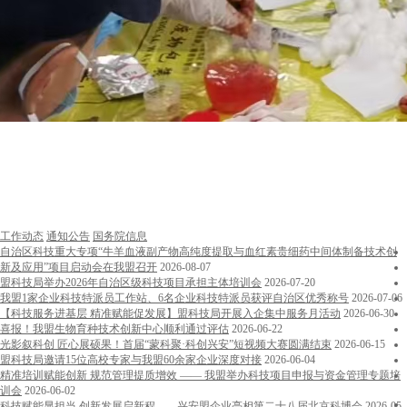
工作动态
通知公告
国务院信息
自治区科技重大专项“牛羊血液副产物高纯度提取与血红素贵细药中间体制备技术创
新及应用”项目启动会在我盟召开
2026-08-07
盟科技局举办2026年自治区级科技项目承担主体培训会
2026-07-20
我盟1家企业科技特派员工作站、6名企业科技特派员获评自治区优秀称号
2026-07-06
【科技服务进基层 精准赋能促发展】盟科技局开展入企集中服务月活动
2026-06-30
喜报！我盟生物育种技术创新中心顺利通过评估
2026-06-22
光影叙科创 匠心展硕果！首届“蒙科聚·科创兴安”短视频大赛圆满结束
2026-06-15
盟科技局邀请15位高校专家与我盟60余家企业深度对接
2026-06-04
精准培训赋能创新 规范管理提质增效 —— 我盟举办科技项目申报与资金管理专题培
训会
2026-06-02
科技赋能显担当 创新发展启新程——兴安盟企业亮相第二十八届北京科博会
2026-05-