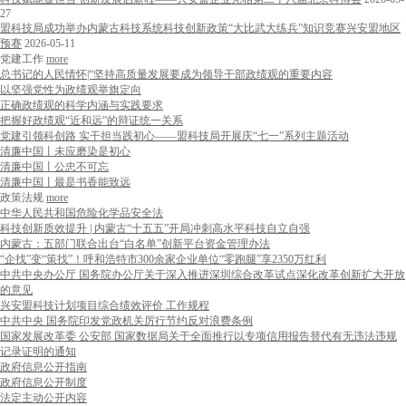
27
盟科技局成功举办内蒙古科技系统科技创新政策“大比武大练兵”知识竞赛兴安盟地区
预赛
2026-05-11
党建工作
more
总书记的人民情怀|“坚持高质量发展要成为领导干部政绩观的重要内容
以坚强党性为政绩观举旗定向
正确政绩观的科学内涵与实践要求
把握好政绩观“近和远”的辩证统一关系
党建引领科创路 实干担当践初心——盟科技局开展庆“七一”系列主题活动
清廉中国丨未应磨染是初心
清廉中国丨公忠不可忘
清廉中国丨最是书香能致远
政策法规
more
中华人民共和国危险化学品安全法
科技创新质效提升 | 内蒙古“十五五”开局冲刺高水平科技自立自强
内蒙古：五部门联合出台“白名单”创新平台资金管理办法
“企找”变“策找”！呼和浩特市300余家企业单位“零跑腿”享2350万红利
中共中央办公厅 国务院办公厅关于深入推进深圳综合改革试点深化改革创新扩大开放
的意见
兴安盟科技计划项目综合绩效评价 工作规程
中共中央 国务院印发党政机关厉行节约反对浪费条例
国家发展改革委 公安部 国家数据局关于全面推行以专项信用报告替代有无违法违规
记录证明的通知
政府信息公开指南
政府信息公开制度
法定主动公开内容