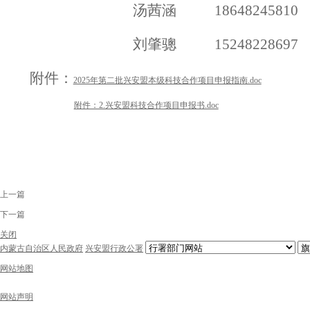
汤茜涵
18648245810
刘肇骢
15248228697
附件：
2025年第二批兴安盟本级科技合作项目申报指南.doc
附件：2.兴安盟科技合作项目申报书.doc
上一篇
下一篇
关闭
内蒙古自治区人民政府
兴安盟行政公署
网站地图
网站声明