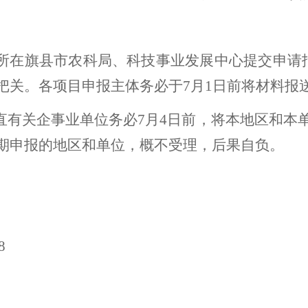
向所在旗县市农科局、科技事业发展中心提交申请
把关
。各
项目申报主体务必于
7
月
1
日
前
将材料报
直有关企事业单位务必
7
月
4
日
前，将本地区和本
期申报的地区和单位，概不受理，后果自负。
8