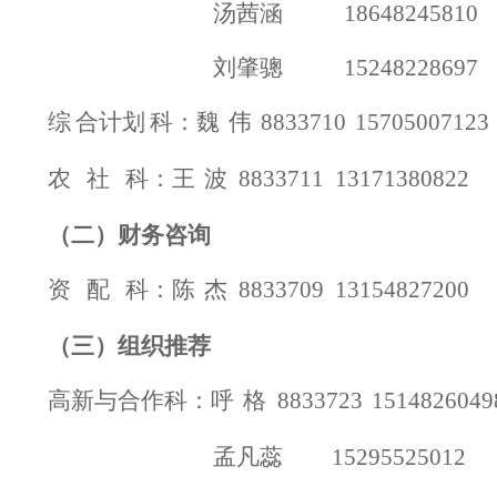
汤茜涵
18648245810
刘肇骢
15248228697
综
合计划
科：魏
伟
8833710
157050071
农
社
科：王
波
8833711 13171380822
（
二
）
财务
咨询
资
配
科：陈
杰
8833709 13154827200
（
三
）组织推荐
高新
与合作
科：呼
格
8833723
1514826049
孟凡蕊
15295525012