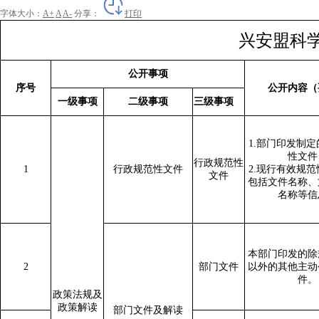
字体大小：
A+
A
A-
分享：
打印
兴安盟科学
公开事项
序号
公开内容（
一级事项
二级事项
三级事项
1.部门印发制
性文件
行政规范性
1
行政规范性文件
2.现行有效规
文件
包括文件名称、
名称等信
本部门印发的除
2
部门文件
以外的其他主动
件。
政策法规及
政策解读
部门文件及解读